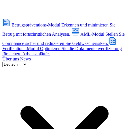
Betrugspräventions-Modul
Erkennen und minimieren Sie
Betrug mit fortschrittlichen Analysen.
AML-Modul
Stellen Sie
Compliance sicher und reduzieren Sie Geldwäscherisiken.
Verifikations-Modul
Optimieren Sie die Dokumentenverifizierung
für sichere Arbeitsabläufe.
Über uns
News